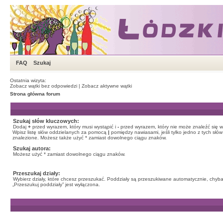
FAQ
Szukaj
Ostatnia wizyta:
Zobacz wątki bez odpowiedzi
|
Zobacz aktywne wątki
Strona główna forum
Szukaj słów kluczowych:
Dodaj
+
przed wyrazem, który musi wystąpić i
-
przed wyrazem, który nie może znaleźć się w
Wpisz listę słów oddzielanych za pomocą
|
pomiędzy nawiasami, jeśli tylko jedno z tych słó
znalezione. Możesz także użyć * zamiast dowolnego ciągu znaków.
Szukaj autora:
Możesz użyć * zamiast dowolnego ciągu znaków.
Przeszukaj działy:
Wybierz działy, które chcesz przeszukać. Poddziały są przeszukiwane automatycznie, chyba
„Przeszukuj poddziały” jest wyłączona.