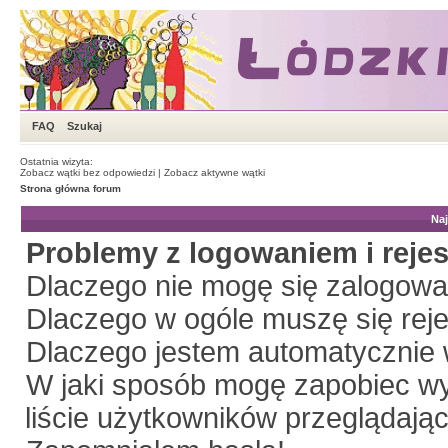
FAQ
Szukaj
Ostatnia wizyta:
Zobacz wątki bez odpowiedzi
|
Zobacz aktywne wątki
Strona główna forum
Naj
Problemy z logowaniem i rejes
Dlaczego nie mogę się zalogow
Dlaczego w ogóle muszę się rej
Dlaczego jestem automatyczni
W jaki sposób mogę zapobiec wy
liście użytkowników przeglądają