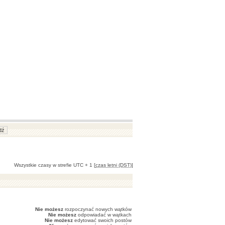
Wszystkie czasy w strefie UTC + 1 [
czas letni (DST)
]
Nie możesz
rozpoczynać nowych wątków
Nie możesz
odpowiadać w wątkach
Nie możesz
edytować swoich postów