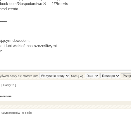
ebook.com/Gospodarstwo-S ... 1/?fref=ts
producenta.
____
tającym dowodem,
s i lubi widzieć nas szczęśliwymi
in
świetl posty nie starsze niż:
Sortuj wg
[ Posty: 5 ]
owocowe
 użytkowników i 5 gości