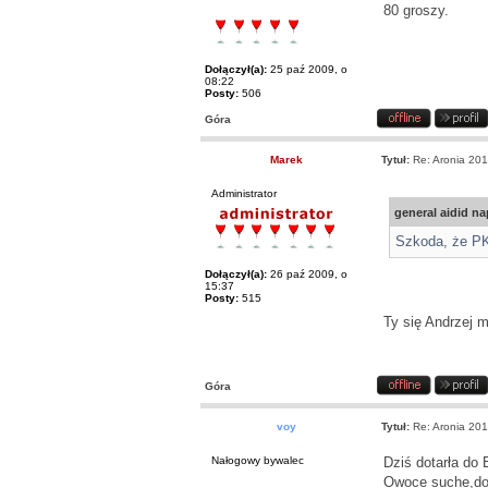
80 groszy.
Dołączył(a):
25 paź 2009, o
08:22
Posty:
506
Góra
Marek
Tytuł:
Re: Aronia 20
Administrator
general aidid na
Szkoda, że PKB
Dołączył(a):
26 paź 2009, o
15:37
Posty:
515
Ty się Andrzej 
Góra
voy
Tytuł:
Re: Aronia 20
Nałogowy bywalec
Dziś dotarła do 
Owoce suche,doj