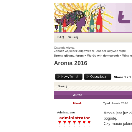
FAQ
Szukaj
Ostatnia wizyta:
Zobacz wątki bez odpowiedzi
|
Zobacz aktywne wątki
Strona główna forum
»
Wyrób win domowych
»
Wina 
Aronia 2016
Strona
1
z
1
Drukuj
Autor
Marek
Tytuł:
Aronia 2016
Administrator
Aronia jest już 
pogodę.
Czy macie jakie