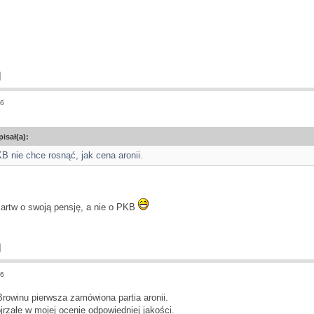
16
pisał(a):
 nie chce rosnąć, jak cena aronii.
martw o swoją pensję, a nie o PKB
16
Browinu pierwsza zamówiona partia aronii.
rzałe w mojej ocenie odpowiedniej jakości.