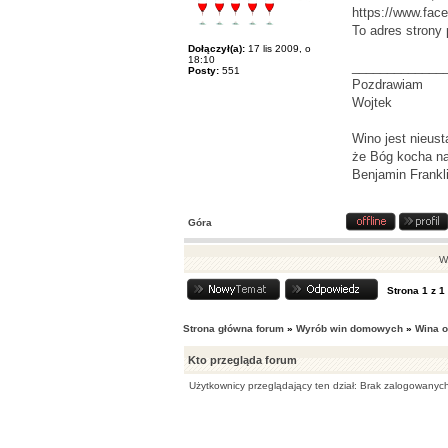
https://www.fac
To adres strony 
Dołączył(a):
17 lis 2009, o
18:10
_____________
Posty:
551
Pozdrawiam
Wojtek
Wino jest nieus
że Bóg kocha na
Benjamin Frankl
Góra
Wy
Strona
1
z
1
Strona główna forum
»
Wyrób win domowych
»
Wina 
Kto przegląda forum
Użytkownicy przeglądający ten dział: Brak zalogowanych