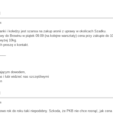
16
nki i koledzy jest szansa na zakup aronii z uprawy w okolicach Szadku.
wy do Browinu w piątek 09.09 (na kolejne warsztaty) cena przy zakupie do 1
wyżej 10kg.
h proszę o kontakt.
____
tającym dowodem,
s i lubi widzieć nas szczęśliwymi
in
16
owo rok do roku taki niepodobny. Szkoda, że PKB nie chce rosnąć, jak cena a