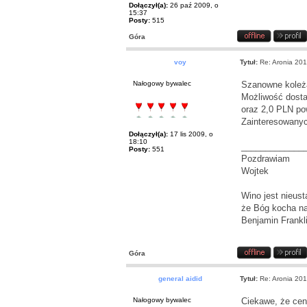
Dołączył(a):
26 paź 2009, o
15:37
Posty:
515
Góra
voy
Tytuł:
Re: Aronia 20
Nałogowy bywalec
Szanowne koleża
Możliwość dosta
oraz 2,0 PLN po
Zainteresowanyc
Dołączył(a):
17 lis 2009, o
18:10
_____________
Posty:
551
Pozdrawiam
Wojtek
Wino jest nieus
że Bóg kocha na
Benjamin Frankl
Góra
general aidid
Tytuł:
Re: Aronia 20
Nałogowy bywalec
Ciekawe, że cen