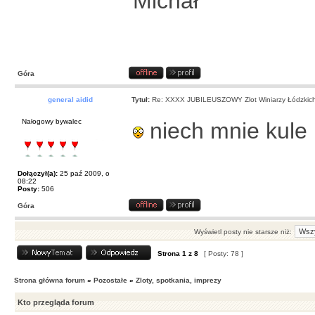
Michał
Góra
general aidid
Tytuł:
Re: XXXX JUBILEUSZOWY Zlot Winiarzy Łódzkic
Nałogowy bywalec
niech mnie kule b
Dołączył(a):
25 paź 2009, o
08:22
Posty:
506
Góra
Wyświetl posty nie starsze niż:
Strona
1
z
8
[ Posty: 78 ]
Strona główna forum
»
Pozostałe
»
Zloty, spotkania, imprezy
Kto przegląda forum