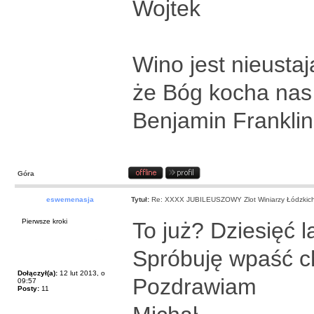
Wojtek
Wino jest nieust
że Bóg kocha nas 
Benjamin Franklin
Góra
eswemenasja
Tytuł:
Re: XXXX JUBILEUSZOWY Zlot Winiarzy Łódzkic
Pierwsze kroki
To już? Dziesięć 
Spróbuję wpaść c
Dołączył(a):
12 lut 2013, o
Pozdrawiam
09:57
Posty:
11