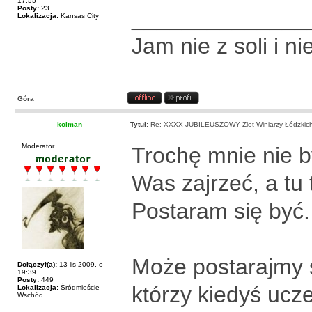
17:55
Posty:
23
______________
Lokalizacja:
Kansas City
Jam nie z soli i nie
Góra
kolman
Tytuł:
Re: XXXX JUBILEUSZOWY Zlot Winiarzy Łódzkic
Moderator
Trochę mnie nie b
Was zajrzeć, a tu 
Postaram się być
Może postarajmy s
Dołączył(a):
13 lis 2009, o
19:39
Posty:
449
którzy kiedyś ucze
Lokalizacja:
Śródmieście-
Wschód