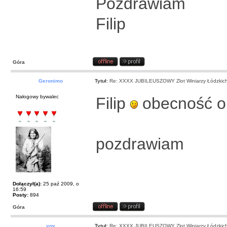
Pozdrawiam
Filip
Góra
Geronimo
Tytuł:
Re: XXXX JUBILEUSZOWY Zlot Winiarzy Łódzkic
Nałogowy bywalec
Filip
obecność o
pozdrawiam
Dołączył(a):
25 paź 2009, o
16:59
Posty:
894
Góra
voy
Tytuł:
Re: XXXX JUBILEUSZOWY Zlot Winiarzy Łódzkic