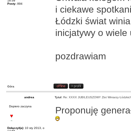
16:59
Posty:
894
i ciekawe spotkan
Łódzki świat wini
inicjatywy o wiele
pozdrawiam
Góra
andrea
Tytuł:
Re: XXXX JUBILEUSZOWY Zlot Winiarzy Łódzkic
Dopiero zaczyna
Proponuję genera
Dołączył(a):
10 sty 2013, o