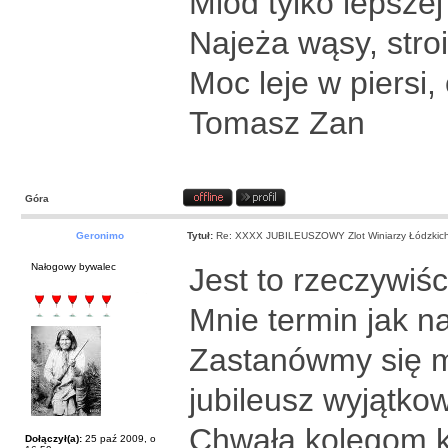
Miód tylko lepszej
Najeża wąsy, stro
Moc leje w piersi,
Tomasz Zan
Góra
Geronimo
Tytuł:
Re: XXXX JUBILEUSZOWY Zlot Winiarzy Łódzkic
Nałogowy bywalec
Jest to rzeczywiś
Mnie termin jak na
Zastanówmy się m
jubileusz wyjątk
Chwała kolegom kt
Dołączył(a):
25 paź 2009, o