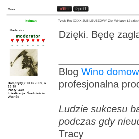
Góra
kolman
Tytuł:
Re: XXXX JUBILEUSZOWY Zlot Winiarzy Łódzkic
Moderator
Dzięki. Będę zagląd
______________
Blog
Wino domow
profesjonalna pro
Dołączył(a):
13 lis 2009, o
19:39
Posty:
449
Lokalizacja:
Śródmieście-
Wschód
Ludzie sukcesu ba
podczas gdy nieu
Tracy