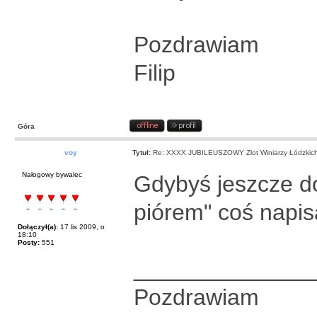
Pozdrawiam
Filip
Góra
voy
Tytuł:
Re: XXXX JUBILEUSZOWY Zlot Winiarzy Łódzkic
Nałogowy bywalec
Gdybyś jeszcze d
piórem" coś napisa
Dołączył(a):
17 lis 2009, o
18:10
Posty:
551
______________
Pozdrawiam