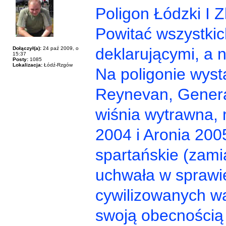
Poligon Łódzki I 
Powitać wszystkich
deklarującymi, a 
Dołączył(a):
24 paź 2009, o
15:37
Posty:
1085
Lokalizacja:
Łódź-Rzgów
Na poligonie wyst
Reynevan, General
wiśnia wytrawna,
2004 i Aronia 200
spartańskie (zamia
uchwała w sprawie
cywilizowanych wa
swoją obecnością 