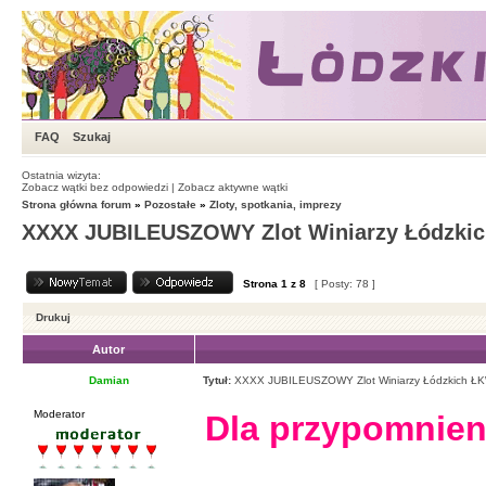
FAQ
Szukaj
Ostatnia wizyta:
Zobacz wątki bez odpowiedzi
|
Zobacz aktywne wątki
Strona główna forum
»
Pozostałe
»
Zloty, spotkania, imprezy
XXXX JUBILEUSZOWY Zlot Winiarzy Łódzki
Strona
1
z
8
[ Posty: 78 ]
Drukuj
Autor
Damian
Tytuł:
XXXX JUBILEUSZOWY Zlot Winiarzy Łódzkich Ł
Moderator
Dla przypomnien