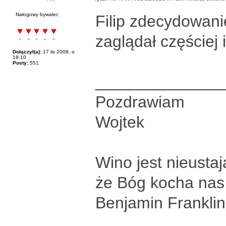
Nałogowy bywalec
Filip zdecydowanie
zaglądał częściej 
Dołączył(a):
17 lis 2009, o
18:10
Posty:
551
______________
Pozdrawiam
Wojtek
Wino jest nieust
że Bóg kocha nas 
Benjamin Franklin